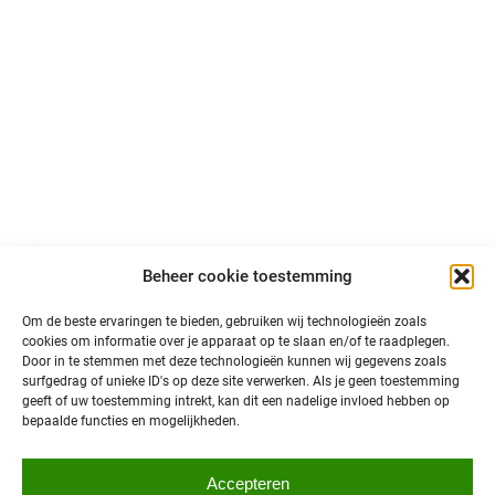
LinkedIn
Volg ons op sociale media en blijf op de hoogte van
primeurs, ontwikkelingen en interessant nieuws over
autonoom vervoer in Noord-Nederland!
@north is een initiatief van:
Beheer cookie toestemming
Om de beste ervaringen te bieden, gebruiken wij technologieën zoals
cookies om informatie over je apparaat op te slaan en/of te raadplegen.
Door in te stemmen met deze technologieën kunnen wij gegevens zoals
surfgedrag of unieke ID's op deze site verwerken. Als je geen toestemming
geeft of uw toestemming intrekt, kan dit een nadelige invloed hebben op
bepaalde functies en mogelijkheden.
Privacybeleid
Accepteren
© 2026 @north
Toegankelijkheid