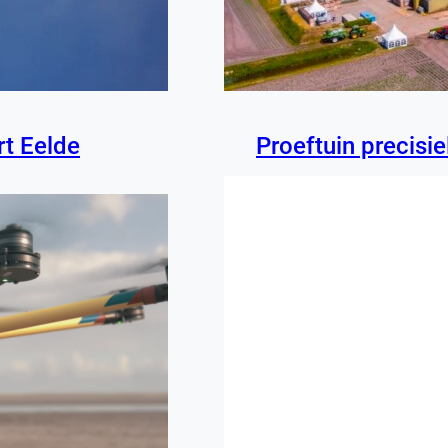
rt Eelde
Proeftuin precis