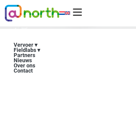
Ga
naar
de
inhoud
Vervoer
Fieldlabs
Partners
Nieuws
Over ons
Contact
Hive.Mobility partner van
het Nederlands Forum voor
Smart Shipping