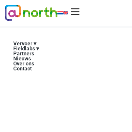
Ga
naar
de
inhoud
Vervoer
Fieldlabs
Partners
Nieuws
Over ons
Contact
Loppersum en Zernike