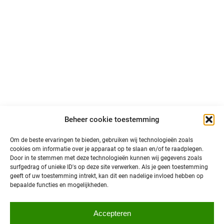
LinkedIn
Volg ons op sociale media en blijf op de hoogte van
primeurs, ontwikkelingen en interessant nieuws over
autonoom vervoer in Noord-Nederland!
@north is een initiatief van:
Beheer cookie toestemming
Om de beste ervaringen te bieden, gebruiken wij technologieën zoals
cookies om informatie over je apparaat op te slaan en/of te raadplegen.
Door in te stemmen met deze technologieën kunnen wij gegevens zoals
surfgedrag of unieke ID's op deze site verwerken. Als je geen toestemming
geeft of uw toestemming intrekt, kan dit een nadelige invloed hebben op
bepaalde functies en mogelijkheden.
Privacybeleid
Accepteren
© 2026 @north
Toegankelijkheid