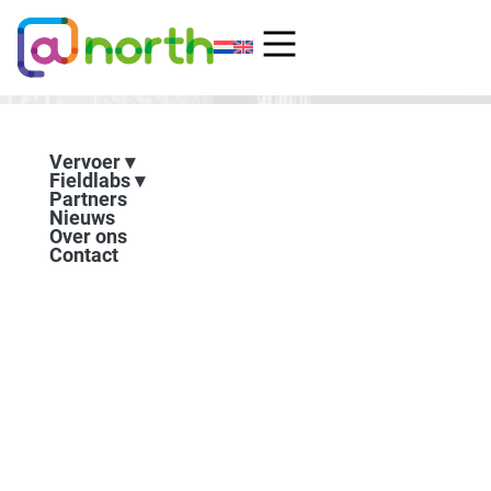
Ga
naar
de
inhoud
Vervoer
Fieldlabs
Partners
Nieuws
Over ons
Contact
Provincie gaat
samenwerken met Frans
bedrijf NAVYA voor