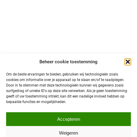
LinkedIn
Volg ons op sociale media en blijf op de hoogte van
primeurs, ontwikkelingen en interessant nieuws over
autonoom vervoer in Noord-Nederland!
@north is een initiatief van:
Beheer cookie toestemming
Om de beste ervaringen te bieden, gebruiken wij technologieën zoals
cookies om informatie over je apparaat op te slaan en/of te raadplegen.
Door in te stemmen met deze technologieën kunnen wij gegevens zoals
surfgedrag of unieke ID's op deze site verwerken. Als je geen toestemming
geeft of uw toestemming intrekt, kan dit een nadelige invloed hebben op
bepaalde functies en mogelijkheden.
Privacybeleid
Accepteren
© 2026 @north
Toegankelijkheid
Sitemap
Weigeren