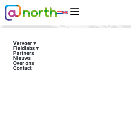
Ga
naar
de
inhoud
Vervoer
Fieldlabs
Partners
Nieuws
Over ons
Contact
Demonstratie Zelfrijdende
bus Qbuzz in Groningen