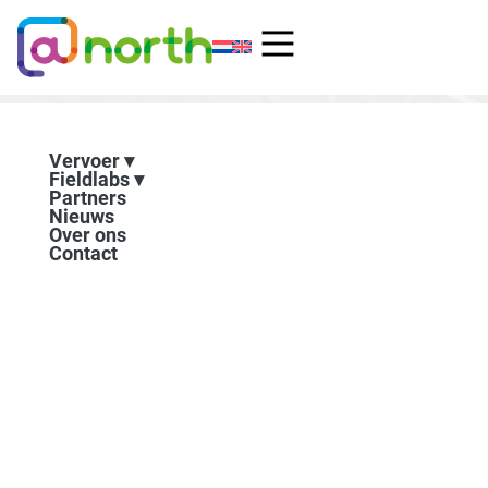
Ga
naar
de
inhoud
Vervoer
Fieldlabs
Partners
Nieuws
Over ons
Contact
Eerste editie @north-
festival succesvol