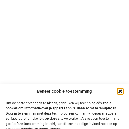
gecontroleerde route van…
Een nieuwe mijlpaal voor de dronesector!
Geplaatst op:
1 mei 2025
–
In de lucht
Een nieuwe mijlpaal voor de dronesector! Een unieke
‘Beyond Visual Line of Sight’ (BVLOS)-testvlucht met een
door waterstof aangedreven bezorgdrone. De vlucht werd
uitgevoerd door Drone Delivery Services op een
gecontroleerde route van…
Beheer cookie toestemming
Om de beste ervaringen te bieden, gebruiken wij technologieën zoals
cookies om informatie over je apparaat op te slaan en/of te raadplegen.
Doe mee met een project!
Door in te stemmen met deze technologieën kunnen wij gegevens zoals
surfgedrag of unieke ID's op deze site verwerken. Als je geen toestemming
geeft of uw toestemming intrekt, kan dit een nadelige invloed hebben op