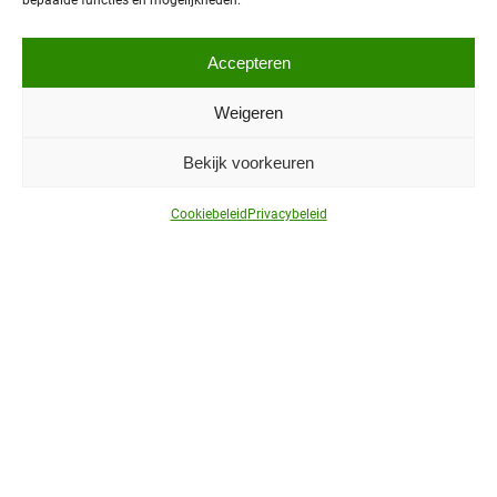
bepaalde functies en mogelijkheden.
Contact
Menu
Accepteren
Weigeren
Partners
Over ons
Bekijk voorkeuren
Downloads
Contact
Cookiebeleid
Privacybeleid
Volg ons
LinkedIn
Volg ons op sociale media en blijf op de hoogte van
primeurs, ontwikkelingen en interessant nieuws over
autonoom vervoer in Noord-Nederland!