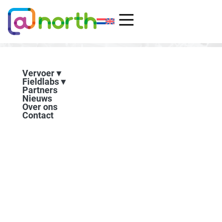
Ga
naar
de
inhoud
Vervoer
Fieldlabs
Partners
Nieuws
Over ons
Contact
In Noord Nederland gaat
autonoom vervoer van pilot
naar praktijk