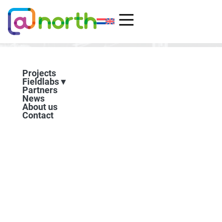
Skip
to
content
Projects
Fieldlabs
Partners
News
About us
Contact
Pilot with partly automated