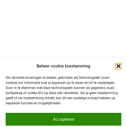
LinkedIn
Volg ons op sociale media en blijf op de hoogte van
primeurs, ontwikkelingen en interessant nieuws over
autonoom vervoer in Noord-Nederland!
@north is een initiatief van:
Beheer cookie toestemming
Om de beste ervaringen te bieden, gebruiken wij technologieën zoals
cookies om informatie over je apparaat op te slaan en/of te raadplegen.
Door in te stemmen met deze technologieën kunnen wij gegevens zoals
surfgedrag of unieke ID's op deze site verwerken. Als je geen toestemming
geeft of uw toestemming intrekt, kan dit een nadelige invloed hebben op
bepaalde functies en mogelijkheden.
Privacybeleid
Accepteren
© 2026 @North
Toegankelijkheid