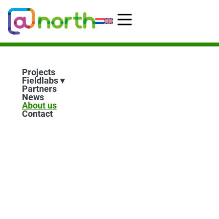
Skip
to
content
Projects
Fieldlabs
Partners
News
About us
Contact
ABOUT US
@north