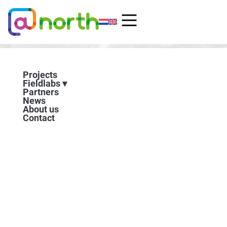
Skip
to
content
Projects
Fieldlabs
Partners
News
About us
Contact
By Hackatrain to Berlin
Geplaatst op:
28 March 2019
–
By rail