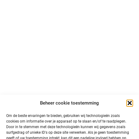
Contact
Volg ons
LinkedIn
Volg ons op sociale media en blijf op de hoogte van
primeurs, ontwikkelingen en interessant nieuws over
autonoom vervoer in Noord-Nederland!
@north is een initiatief van:
Beheer cookie toestemming
Om de beste ervaringen te bieden, gebruiken wij technologieën zoals
cookies om informatie over je apparaat op te slaan en/of te raadplegen.
Door in te stemmen met deze technologieën kunnen wij gegevens zoals
surfgedrag of unieke ID's op deze site verwerken. Als je geen toestemming
geeft of uw toestemming intrekt, kan dit een nadelige invloed hebben op