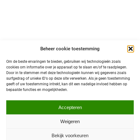
Volg ons op sociale media en blijf op de hoogte van
primeurs, ontwikkelingen en interessant nieuws over
autonoom vervoer in Noord-Nederland!
@north is een initiatief van:
Beheer cookie toestemming
Om de beste ervaringen te bieden, gebruiken wij technologieën zoals
cookies om informatie over je apparaat op te slaan en/of te raadplegen.
Door in te stemmen met deze technologieën kunnen wij gegevens zoals
surfgedrag of unieke ID's op deze site verwerken. Als je geen toestemming
geeft of uw toestemming intrekt, kan dit een nadelige invloed hebben op
bepaalde functies en mogelijkheden.
Privacybeleid
Accepteren
© 2026 @North
Toegankelijkheid
Sitemap
Weigeren
Bekijk voorkeuren
Ontwerp en realisatie:
Smeedijzer Internet