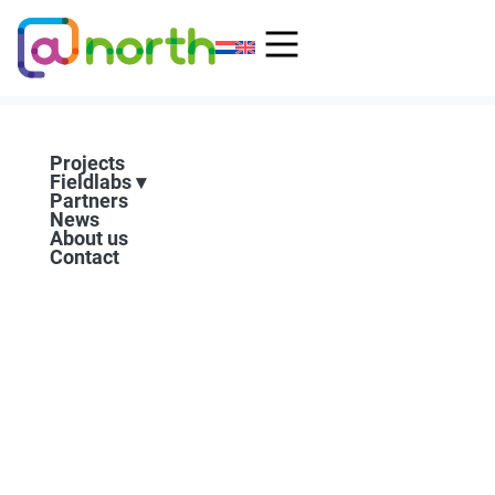
Skip
to
content
Projects
Fieldlabs
Partners
News
About us
Contact
Experimental Garden for Precision