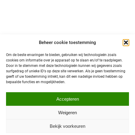
primeurs, ontwikkelingen en interessant nieuws over
autonoom vervoer in Noord-Nederland!
@north is een initiatief van:
Beheer cookie toestemming
Om de beste ervaringen te bieden, gebruiken wij technologieën zoals
cookies om informatie over je apparaat op te slaan en/of te raadplegen.
Door in te stemmen met deze technologieën kunnen wij gegevens zoals
surfgedrag of unieke ID's op deze site verwerken. Als je geen toestemming
geeft of uw toestemming intrekt, kan dit een nadelige invloed hebben op
bepaalde functies en mogelijkheden.
Privacybeleid
Accepteren
© 2026 @North
Toegankelijkheid
Sitemap
Weigeren
Bekijk voorkeuren
Ontwerp en realisatie:
Smeedijzer Internet