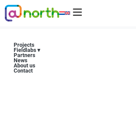
Skip
to
content
Projects
Fieldlabs
Partners
News
About us
Contact
BVLOS experiment