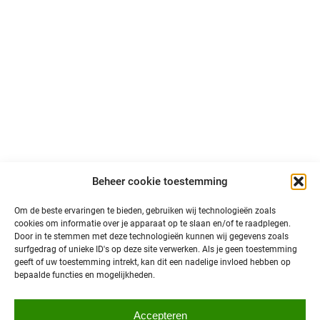
LinkedIn
Volg ons op sociale media en blijf op de hoogte van
primeurs, ontwikkelingen en interessant nieuws over
autonoom vervoer in Noord-Nederland!
@north is een initiatief van:
Beheer cookie toestemming
Om de beste ervaringen te bieden, gebruiken wij technologieën zoals
cookies om informatie over je apparaat op te slaan en/of te raadplegen.
Door in te stemmen met deze technologieën kunnen wij gegevens zoals
surfgedrag of unieke ID's op deze site verwerken. Als je geen toestemming
geeft of uw toestemming intrekt, kan dit een nadelige invloed hebben op
bepaalde functies en mogelijkheden.
Privacybeleid
Accepteren