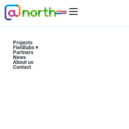
Skip
to
content
Projects
Fieldlabs
Partners
News
About us
Contact
Drone Delivery and Hydrogen